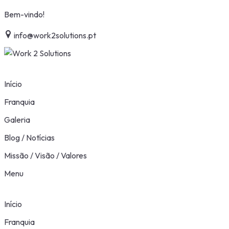
Skip
Bem-vindo!
to
info@work2solutions.pt
content
Início
Franquia
Galeria
Blog / Notícias
Missão / Visão / Valores
Menu
Início
Franquia