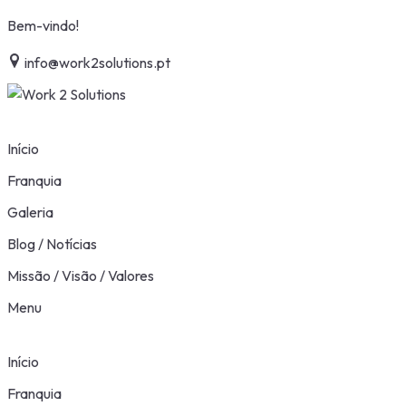
Skip
Bem-vindo!
to
info@work2solutions.pt
content
Início
Franquia
Galeria
Blog / Notícias
Missão / Visão / Valores
Menu
Início
Franquia