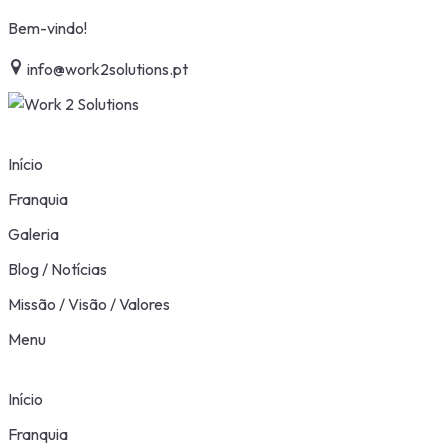
Skip
Bem-vindo!
to
info@work2solutions.pt
content
Início
Franquia
Galeria
Blog / Notícias
Missão / Visão / Valores
Menu
Início
Franquia