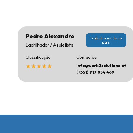
Pedro Alexandre
Trabalho em todo
país
Ladrilhador / Azulejista
Classificação
Contactos:
info@work2solutions.pt
(+351) 917 054 469