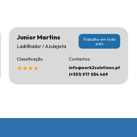
Junior Martins
Trabalho em todo
país
Ladrilhador / Azulejista
Classificação
Contactos:
info@work2solutions.pt
(+351) 917 054 469